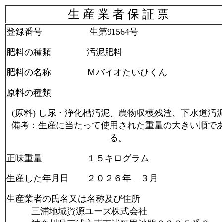
生 産 業 者 保 証 票
登録番号 生第91564号
肥料の種類 汚泥肥料
肥料の名称 Ｍバイオたいひくん
原料の種類
(原料) し尿・浄化槽汚泥、農物収穫残渣、下水道汚
備考：生産に当たって使用された重量の大きい順で
る。
正味重量 １５キログラム
生産した年月日 ２０２６年 ３月
生産業者の氏名又は名称及び住所
三浦地域資源ユーズ株式会社